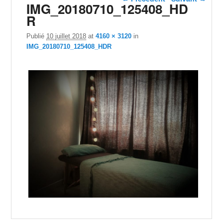
IMG_20180710_125408_HD
images
R
Publié
10 juillet 2018
at
4160 × 3120
in
IMG_20180710_125408_HDR