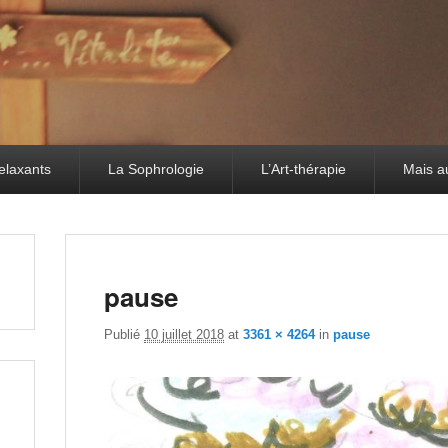
elaxants
La Sophrologie
L’Art-thérapie
Mais a
pause
Publié
10 juillet 2018
at
3361 × 4264
in
pause